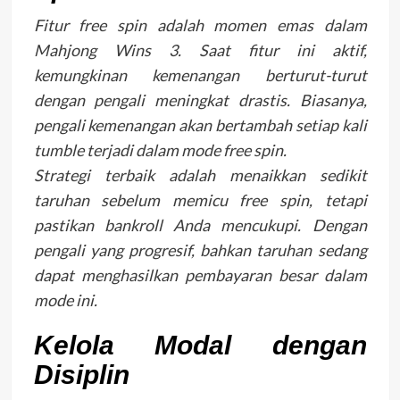
Fitur free spin adalah momen emas dalam
Mahjong Wins 3. Saat fitur ini aktif,
kemungkinan kemenangan berturut-turut
dengan pengali meningkat drastis. Biasanya,
pengali kemenangan akan bertambah setiap kali
tumble terjadi dalam mode free spin.
Strategi terbaik adalah menaikkan sedikit
taruhan sebelum memicu free spin, tetapi
pastikan bankroll Anda mencukupi. Dengan
pengali yang progresif, bahkan taruhan sedang
dapat menghasilkan pembayaran besar dalam
mode ini.
Kelola Modal dengan
Disiplin