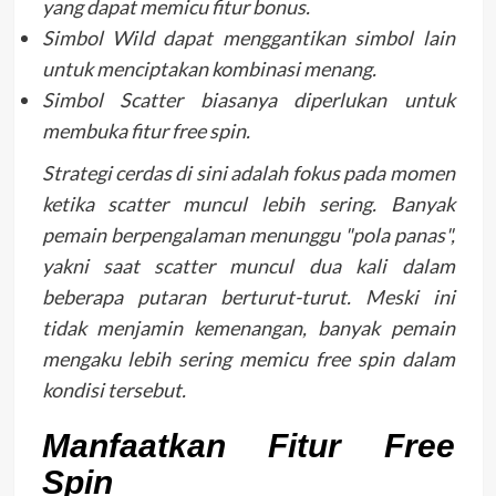
yang dapat memicu fitur bonus.
Simbol Wild dapat menggantikan simbol lain
untuk menciptakan kombinasi menang.
Simbol Scatter biasanya diperlukan untuk
membuka fitur free spin.
Strategi cerdas di sini adalah fokus pada momen
ketika scatter muncul lebih sering. Banyak
pemain berpengalaman menunggu "pola panas",
yakni saat scatter muncul dua kali dalam
beberapa putaran berturut-turut. Meski ini
tidak menjamin kemenangan, banyak pemain
mengaku lebih sering memicu free spin dalam
kondisi tersebut.
Manfaatkan Fitur Free
Spin