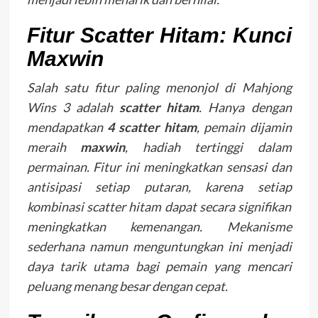
Fitur Scatter Hitam: Kunci
Maxwin
Salah satu fitur paling menonjol di Mahjong
Wins 3 adalah
scatter hitam
. Hanya dengan
mendapatkan
4 scatter hitam
, pemain dijamin
meraih
maxwin
, hadiah tertinggi dalam
permainan. Fitur ini meningkatkan sensasi dan
antisipasi setiap putaran, karena setiap
kombinasi scatter hitam dapat secara signifikan
meningkatkan kemenangan. Mekanisme
sederhana namun menguntungkan ini menjadi
daya tarik utama bagi pemain yang mencari
peluang menang besar dengan cepat.