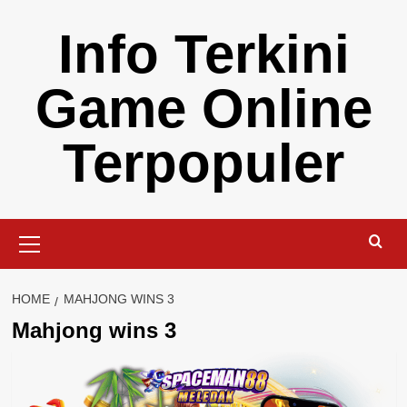
Skip
Info Terkini
to
content
Game Online
Terpopuler
Primary
Menu
HOME
MAHJONG WINS 3
Mahjong wins 3