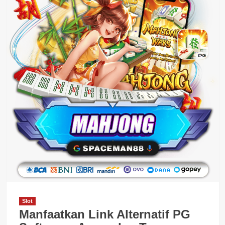
Slot
Manfaatkan Link Alternatif PG