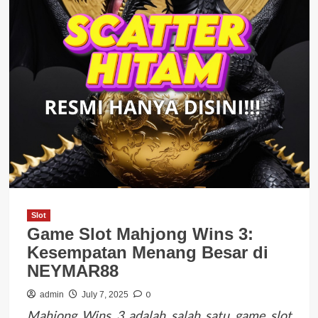
Slot
Game Slot Mahjong Wins 3:
Kesempatan Menang Besar di
NEYMAR88
0
admin
July 7, 2025
Mahjong Wins 3 adalah salah satu game slot