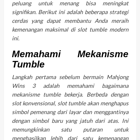
peluang untuk menang bisa meningkat
signifikan. Berikut ini adalah beberapa strategi
cerdas yang dapat membantu Anda meraih
kemenangan maksimal di slot tumble modern
ini.
Memahami Mekanisme
Tumble
Langkah pertama sebelum bermain Mahjong
Wins 3 adalah memahami bagaimana
mekanisme tumble bekerja. Berbeda dengan
slot konvensional, slot tumble akan menghapus
simbol pemenang dari layar dan menggantinya
dengan simbol baru yang jatuh dari atas. Ini
memungkinkan satu putaran untuk
menghasilkan lebih dari satu kemenangan