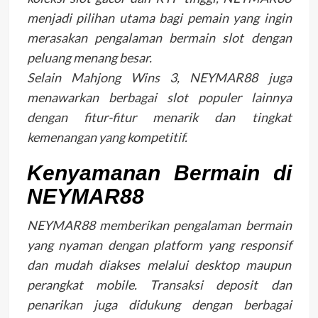
menjadi pilihan utama bagi pemain yang ingin
merasakan pengalaman bermain slot dengan
peluang menang besar.
Selain Mahjong Wins 3, NEYMAR88 juga
menawarkan berbagai slot populer lainnya
dengan fitur-fitur menarik dan tingkat
kemenangan yang kompetitif.
Kenyamanan Bermain di
NEYMAR88
NEYMAR88 memberikan pengalaman bermain
yang nyaman dengan platform yang responsif
dan mudah diakses melalui desktop maupun
perangkat mobile. Transaksi deposit dan
penarikan juga didukung dengan berbagai