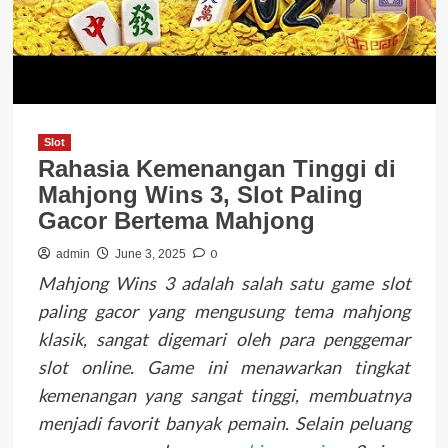
Slot
Rahasia Kemenangan Tinggi di
Mahjong Wins 3, Slot Paling
Gacor Bertema Mahjong
0
admin
June 3, 2025
Mahjong Wins 3 adalah salah satu game slot
paling gacor yang mengusung tema mahjong
klasik, sangat digemari oleh para penggemar
slot online. Game ini menawarkan tingkat
kemenangan yang sangat tinggi, membuatnya
menjadi favorit banyak pemain. Selain peluang