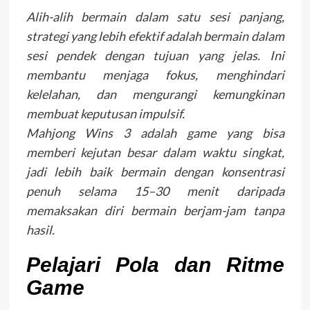
Alih-alih bermain dalam satu sesi panjang,
strategi yang lebih efektif adalah bermain dalam
sesi pendek dengan tujuan yang jelas. Ini
membantu menjaga fokus, menghindari
kelelahan, dan mengurangi kemungkinan
membuat keputusan impulsif.
Mahjong Wins 3 adalah game yang bisa
memberi kejutan besar dalam waktu singkat,
jadi lebih baik bermain dengan konsentrasi
penuh selama 15–30 menit daripada
memaksakan diri bermain berjam-jam tanpa
hasil.
Pelajari Pola dan Ritme
Game