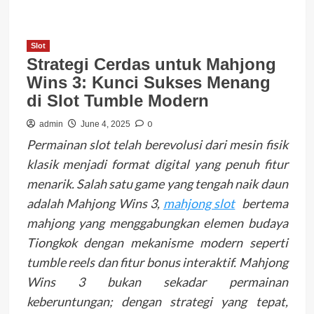
Slot
Strategi Cerdas untuk Mahjong
Wins 3: Kunci Sukses Menang
di Slot Tumble Modern
0
admin
June 4, 2025
Permainan slot telah berevolusi dari mesin fisik
klasik menjadi format digital yang penuh fitur
menarik. Salah satu game yang tengah naik daun
adalah Mahjong Wins 3,
mahjong slot
bertema
mahjong yang menggabungkan elemen budaya
Tiongkok dengan mekanisme modern seperti
tumble reels dan fitur bonus interaktif. Mahjong
Wins 3 bukan sekadar permainan
keberuntungan; dengan strategi yang tepat,