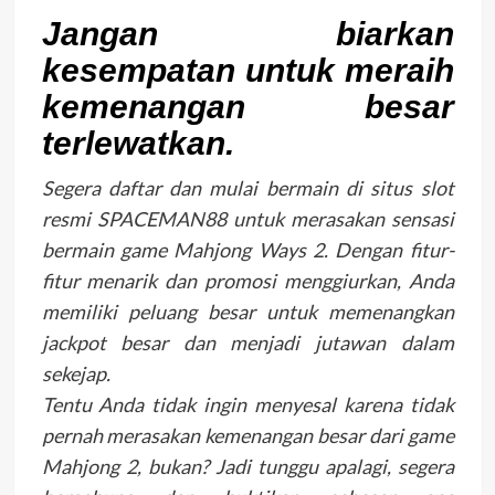
Jangan biarkan
kesempatan untuk meraih
kemenangan besar
terlewatkan.
Segera daftar dan mulai bermain di situs slot
resmi SPACEMAN88 untuk merasakan sensasi
bermain game Mahjong Ways 2. Dengan fitur-
fitur menarik dan promosi menggiurkan, Anda
memiliki peluang besar untuk memenangkan
jackpot besar dan menjadi jutawan dalam
sekejap.
Tentu Anda tidak ingin menyesal karena tidak
pernah merasakan kemenangan besar dari game
Mahjong 2, bukan? Jadi tunggu apalagi, segera