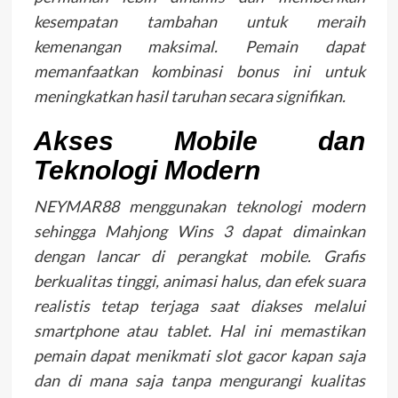
kesempatan tambahan untuk meraih
kemenangan maksimal. Pemain dapat
memanfaatkan kombinasi bonus ini untuk
meningkatkan hasil taruhan secara signifikan.
Akses Mobile dan
Teknologi Modern
NEYMAR88 menggunakan teknologi modern
sehingga Mahjong Wins 3 dapat dimainkan
dengan lancar di perangkat mobile. Grafis
berkualitas tinggi, animasi halus, dan efek suara
realistis tetap terjaga saat diakses melalui
smartphone atau tablet. Hal ini memastikan
pemain dapat menikmati slot gacor kapan saja
dan di mana saja tanpa mengurangi kualitas