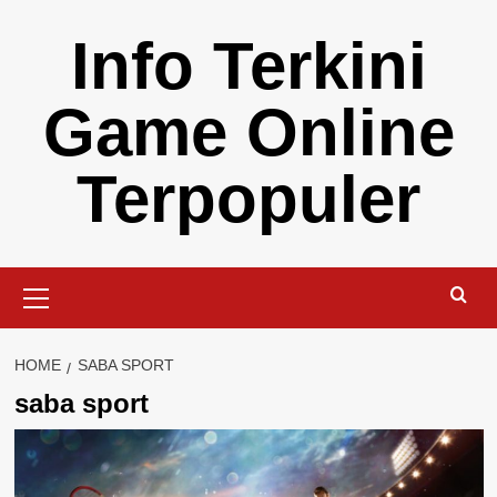
Skip
Info Terkini
to
content
Game Online
Terpopuler
Primary
Menu
HOME
SABA SPORT
saba sport