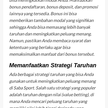
bonus pendaftaran, bonus deposit, dan promosi
lainnya yang tersedia. Bonus ini bisa
memberikan tambahan modal yang signifikan
sehingga Anda bisa memasang lebih banyak
taruhan dan meningkatkan peluang menang.
Namun, pastikan Anda membaca syarat dan
ketentuan yang berlaku agar bisa
memaksimalkan manfaat dari bonus tersebut.
Memanfaatkan Strategi Taruhan
Ada berbagai strategi taruhan yang bisa Anda
gunakan untuk meningkatkan peluang menang
di Saba Sport. Salah satu strategi yang populer
adalah taruhan dengan nilai (value betting), di
mana Anda mencari peluang taruhan yang
memiliki nilai lebih tinggi daripada yang