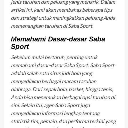
jenis taruhan dan peluang yang menarik. Dalam
artikel ini, kami akan membahas beberapa tips
dan strategi untuk meningkatkan peluang Anda
memenangkan taruhan di Saba Sport.
Memahami Dasar-dasar Saba
Sport
Sebelum mulai bertaruh, penting untuk
memahami dasar-dasar Saba Sport. Saba Sport
adalah salah satu situs judi bola yang
menyediakan berbagai macam taruhan
olahraga. Dari sepak bola, basket, hingga tenis,
Anda bisa menemukan berbagai opsi taruhan di
sini. Selain itu, agen Saba Sport juga
menyediakan informasi lengkap tentang
statistik tim, pemain, dan performa terkini yang