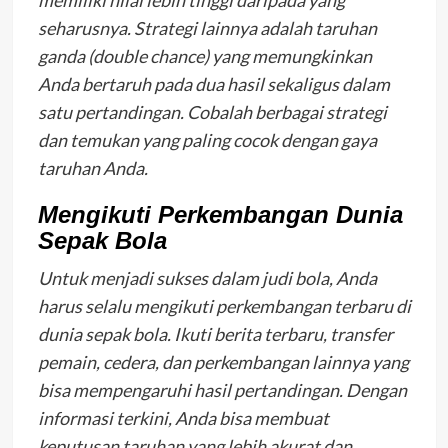
seharusnya. Strategi lainnya adalah taruhan
ganda (double chance) yang memungkinkan
Anda bertaruh pada dua hasil sekaligus dalam
satu pertandingan. Cobalah berbagai strategi
dan temukan yang paling cocok dengan gaya
taruhan Anda.
Mengikuti Perkembangan Dunia
Sepak Bola
Untuk menjadi sukses dalam judi bola, Anda
harus selalu mengikuti perkembangan terbaru di
dunia sepak bola. Ikuti berita terbaru, transfer
pemain, cedera, dan perkembangan lainnya yang
bisa mempengaruhi hasil pertandingan. Dengan
informasi terkini, Anda bisa membuat
keputusan taruhan yang lebih akurat dan