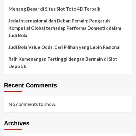
Menang Besar di Situs Slot Toto 4D Terbaik
Jeda Internasional dan Beban Pemain: Pengaruh
Kompetisi Global terhadap Performa Domestik dalam
Judi Bola
Judi Bola Value Odds, Cari Pilihan yang Lebih Rasional
Raih Kemenangan Tertinggi dengan Bermain di Slot
Depo 5k
Recent Comments
No comments to show.
Archives