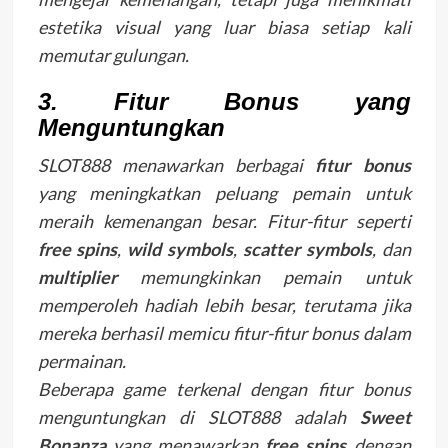
estetika visual yang luar biasa setiap kali
memutar gulungan.
3.
Fitur Bonus yang
Menguntungkan
SLOT888 menawarkan berbagai
fitur bonus
yang meningkatkan peluang pemain untuk
meraih kemenangan besar. Fitur-fitur seperti
free spins
,
wild symbols
,
scatter symbols
, dan
multiplier
memungkinkan pemain untuk
memperoleh hadiah lebih besar, terutama jika
mereka berhasil memicu fitur-fitur bonus dalam
permainan.
Beberapa game terkenal dengan fitur bonus
menguntungkan di SLOT888 adalah
Sweet
Bonanza
yang menawarkan
free spins
dengan