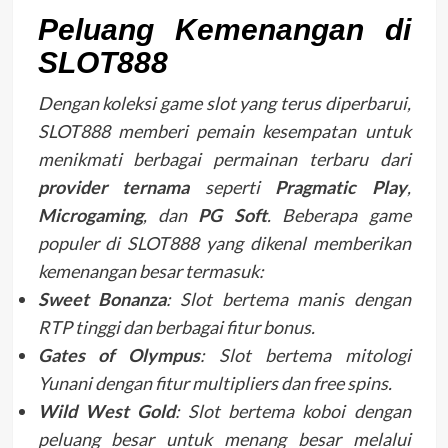
Peluang Kemenangan di
SLOT888
Dengan koleksi game slot yang terus diperbarui,
SLOT888 memberi pemain kesempatan untuk
menikmati berbagai permainan terbaru dari
provider ternama
seperti
Pragmatic Play
,
Microgaming
, dan
PG Soft
. Beberapa game
populer di SLOT888 yang dikenal memberikan
kemenangan besar termasuk:
Sweet Bonanza
: Slot bertema manis dengan
RTP tinggi dan berbagai fitur bonus.
Gates of Olympus
: Slot bertema mitologi
Yunani dengan fitur multipliers dan free spins.
Wild West Gold
: Slot bertema koboi dengan
peluang besar untuk menang besar melalui