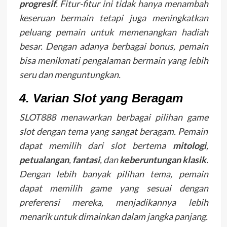
progresif
. Fitur-fitur ini tidak hanya menambah
keseruan bermain tetapi juga meningkatkan
peluang pemain untuk memenangkan hadiah
besar. Dengan adanya berbagai bonus, pemain
bisa menikmati pengalaman bermain yang lebih
seru dan menguntungkan.
4.
Varian Slot yang Beragam
SLOT888 menawarkan berbagai pilihan game
slot dengan tema yang sangat beragam. Pemain
dapat memilih dari slot bertema
mitologi
,
petualangan
,
fantasi
, dan
keberuntungan klasik
.
Dengan lebih banyak pilihan tema, pemain
dapat memilih game yang sesuai dengan
preferensi mereka, menjadikannya lebih
menarik untuk dimainkan dalam jangka panjang.