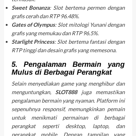
Sweet Bonanza
: Slot bertema permen dengan
grafis cerah dan RTP 96.48%.
Gates of Olympus
: Slot mitologi Yunani dengan
grafis yang memukau dan RTP 96.5%.
Starlight Princess
: Slot bertema fantasi dengan
RTP tinggi dan desain grafis yang memesona.
5.
Pengalaman Bermain yang
Mulus di Berbagai Perangkat
Selain menyediakan game yang menghibur dan
menguntungkan,
SLOT888
juga memastikan
pengalaman bermain yang nyaman. Platform ini
sepenuhnya responsif, memungkinkan pemain
untuk menikmati permainan di berbagai
perangkat seperti desktop, laptop, dan
perangkat mobile. Dengan tampilan yang