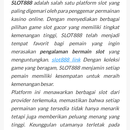
SLOT888
adalah salah satu platform slot yang
paling digemari oleh para penggemar permainan
kasino online. Dengan menyediakan berbagai
pilihan game slot gacor yang memiliki tingkat
kemenangan tinggi, SLOT888 telah menjadi
tempat favorit bagi pemain yang ingin
merasakan
pengalaman bermain slot
yang
menguntungkan.
slot888 link
Dengan koleksi
game yang beragam, SLOT888 menjamin setiap
pemain memiliki kesempatan untuk meraih
kemenangan besar.
Platform ini menawarkan berbagai slot dari
provider terkemuka, memastikan bahwa setiap
permainan yang tersedia tidak hanya menarik
tetapi juga memberikan peluang menang yang
tinggi. Keunggulan utamanya terletak pada