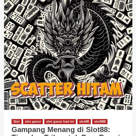
Slot
slot gacor
slot gacor hari ini
slot88
slot888
Gampang Menang di Slot88: