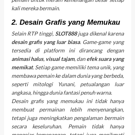
kali mereka bermain.
2.
Desain Grafis yang Memukau
Selain RTP tinggi,
SLOT888
juga dikenal karena
desain grafis yang luar biasa
. Game-game yang
tersedia di platform ini dirancang dengan
animasi halus
,
visual tajam
, dan
efek suara yang
memikat
. Setiap game memiliki tema unik, yang
membawa pemain ke dalam dunia yang berbeda,
seperti mitologi Yunani, petualangan luar
angkasa, hingga dunia fantasi penuh warna.
Desain grafis yang memukau ini tidak hanya
membuat permainan lebih menyenangkan,
tetapi juga meningkatkan pengalaman bermain
secara keseluruhan. Pemain tidak hanya
mengejar kemenangan, tetapi juga menikmati