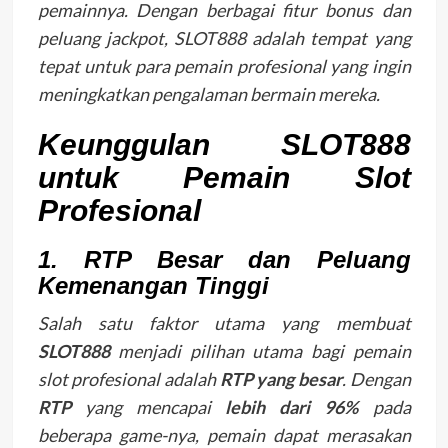
pemainnya. Dengan berbagai fitur bonus dan
peluang jackpot, SLOT888 adalah tempat yang
tepat untuk para pemain profesional yang ingin
meningkatkan pengalaman bermain mereka.
Keunggulan SLOT888
untuk Pemain Slot
Profesional
1.
RTP Besar dan Peluang
Kemenangan Tinggi
Salah satu faktor utama yang membuat
SLOT888
menjadi pilihan utama bagi pemain
slot profesional adalah
RTP yang besar
. Dengan
RTP
yang mencapai
lebih dari 96%
pada
beberapa game-nya, pemain dapat merasakan