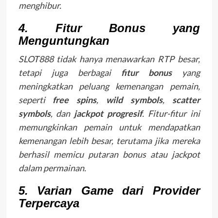
menghibur.
4.
Fitur Bonus yang
Menguntungkan
SLOT888 tidak hanya menawarkan RTP besar,
tetapi juga berbagai
fitur bonus
yang
meningkatkan peluang kemenangan pemain,
seperti
free spins
,
wild symbols
,
scatter
symbols
, dan
jackpot progresif
. Fitur-fitur ini
memungkinkan pemain untuk mendapatkan
kemenangan lebih besar, terutama jika mereka
berhasil memicu putaran bonus atau jackpot
dalam permainan.
5.
Varian Game dari Provider
Terpercaya