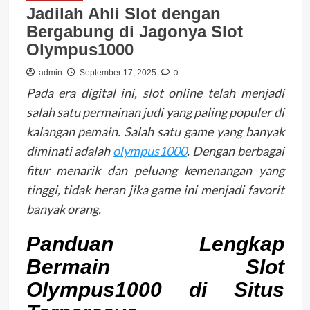
Jadilah Ahli Slot dengan
Bergabung di Jagonya Slot
Olympus1000
0
admin
September 17, 2025
Pada era digital ini, slot online telah menjadi
salah satu permainan judi yang paling populer di
kalangan pemain. Salah satu game yang banyak
diminati adalah
olympus1000
. Dengan berbagai
fitur menarik dan peluang kemenangan yang
tinggi, tidak heran jika game ini menjadi favorit
banyak orang.
Panduan Lengkap
Bermain Slot
Olympus1000 di Situs