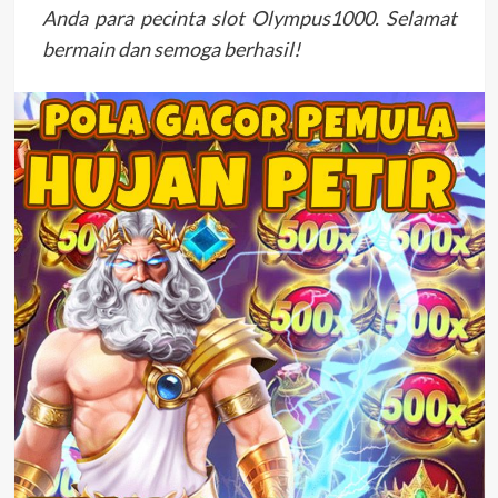
Anda para pecinta slot Olympus1000. Selamat
bermain dan semoga berhasil!