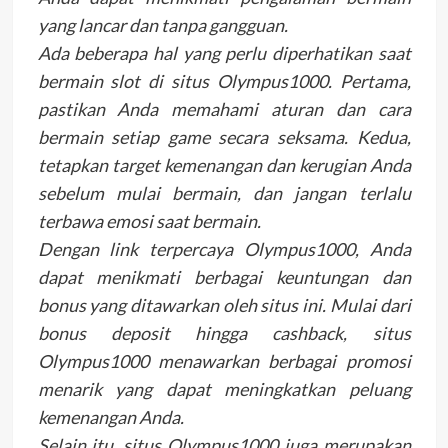
yang lancar dan tanpa gangguan.
Ada beberapa hal yang perlu diperhatikan saat
bermain slot di situs Olympus1000. Pertama,
pastikan Anda memahami aturan dan cara
bermain setiap game secara seksama. Kedua,
tetapkan target kemenangan dan kerugian Anda
sebelum mulai bermain, dan jangan terlalu
terbawa emosi saat bermain.
Dengan link terpercaya Olympus1000, Anda
dapat menikmati berbagai keuntungan dan
bonus yang ditawarkan oleh situs ini. Mulai dari
bonus deposit hingga cashback, situs
Olympus1000 menawarkan berbagai promosi
menarik yang dapat meningkatkan peluang
kemenangan Anda.
Selain itu, situs Olympus1000 juga merupakan