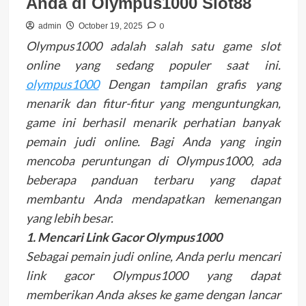
Anda di Olympus1000 Slot88
0
admin
October 19, 2025
Olympus1000 adalah salah satu game slot
online yang sedang populer saat ini.
olympus1000
Dengan tampilan grafis yang
menarik dan fitur-fitur yang menguntungkan,
game ini berhasil menarik perhatian banyak
pemain judi online. Bagi Anda yang ingin
mencoba peruntungan di Olympus1000, ada
beberapa panduan terbaru yang dapat
membantu Anda mendapatkan kemenangan
yang lebih besar.
1. Mencari Link Gacor Olympus1000
Sebagai pemain judi online, Anda perlu mencari
link gacor Olympus1000 yang dapat
memberikan Anda akses ke game dengan lancar