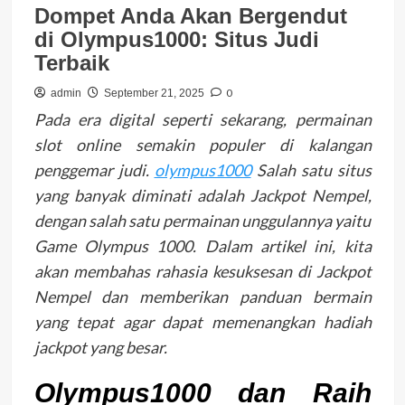
Dompet Anda Akan Bergendut
di Olympus1000: Situs Judi
Terbaik
0
admin
September 21, 2025
Pada era digital seperti sekarang, permainan
slot online semakin populer di kalangan
penggemar judi.
olympus1000
Salah satu situs
yang banyak diminati adalah Jackpot Nempel,
dengan salah satu permainan unggulannya yaitu
Game Olympus 1000. Dalam artikel ini, kita
akan membahas rahasia kesuksesan di Jackpot
Nempel dan memberikan panduan bermain
yang tepat agar dapat memenangkan hadiah
jackpot yang besar.
Olympus1000 dan Raih