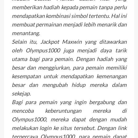
memberikan hadiah kepada pemain tanpa perlu
mendapatkan kombinasi simbol tertentu. Hal ini
membuat permainan menjadi lebih menarik dan
menantang.
Selain itu, Jackpot Maxwin yang ditawarkan
oleh Olympus1000 juga menjadi daya tarik
utama bagi para pemain. Dengan hadiah yang
besar dan menggiurkan, para pemain memiliki
kesempatan untuk mendapatkan kemenangan
besar dan mengubah hidup mereka dalam
sekejap.
Bagi para pemain yang ingin bergabung dan
mencoba keberuntungan mereka di
Olympus1000, mereka dapat dengan mudah
melakukan login ke situs tersebut. Dengan link
terpercaya Olympus1000, para pemain dapat