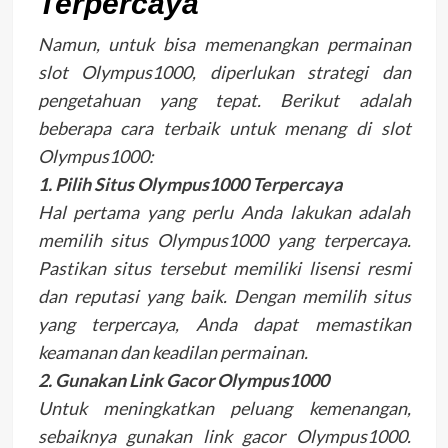
Terpercaya
Namun, untuk bisa memenangkan permainan
slot Olympus1000, diperlukan strategi dan
pengetahuan yang tepat. Berikut adalah
beberapa cara terbaik untuk menang di slot
Olympus1000:
1. Pilih Situs Olympus1000 Terpercaya
Hal pertama yang perlu Anda lakukan adalah
memilih situs Olympus1000 yang terpercaya.
Pastikan situs tersebut memiliki lisensi resmi
dan reputasi yang baik. Dengan memilih situs
yang terpercaya, Anda dapat memastikan
keamanan dan keadilan permainan.
2. Gunakan Link Gacor Olympus1000
Untuk meningkatkan peluang kemenangan,
sebaiknya gunakan link gacor Olympus1000.