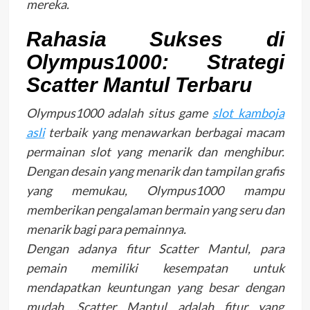
mereka.
Rahasia Sukses di
Olympus1000: Strategi
Scatter Mantul Terbaru
Olympus1000 adalah situs game
slot kamboja
asli
terbaik yang menawarkan berbagai macam
permainan slot yang menarik dan menghibur.
Dengan desain yang menarik dan tampilan grafis
yang memukau, Olympus1000 mampu
memberikan pengalaman bermain yang seru dan
menarik bagi para pemainnya.
Dengan adanya fitur Scatter Mantul, para
pemain memiliki kesempatan untuk
mendapatkan keuntungan yang besar dengan
mudah. Scatter Mantul adalah fitur yang