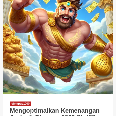
olympus1000
Mengoptimalkan Kemenangan