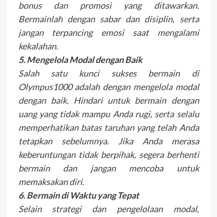
bonus dan promosi yang ditawarkan.
Bermainlah dengan sabar dan disiplin, serta
jangan terpancing emosi saat mengalami
kekalahan.
5. Mengelola Modal dengan Baik
Salah satu kunci sukses bermain di
Olympus1000 adalah dengan mengelola modal
dengan baik. Hindari untuk bermain dengan
uang yang tidak mampu Anda rugi, serta selalu
memperhatikan batas taruhan yang telah Anda
tetapkan sebelumnya. Jika Anda merasa
keberuntungan tidak berpihak, segera berhenti
bermain dan jangan mencoba untuk
memaksakan diri.
6. Bermain di Waktu yang Tepat
Selain strategi dan pengelolaan modal,