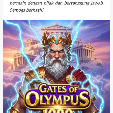
bermain dengan bijak dan bertanggung jawab.
Semoga berhasil!