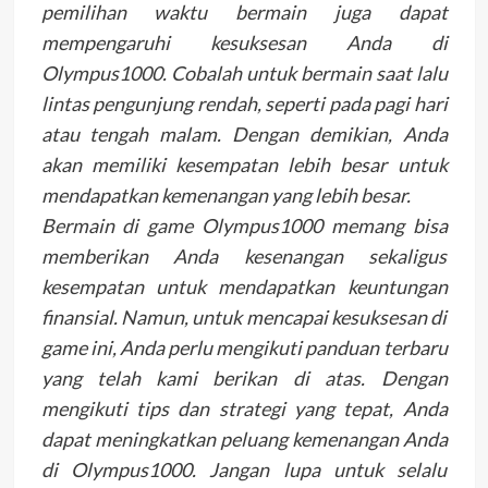
pemilihan waktu bermain juga dapat
mempengaruhi kesuksesan Anda di
Olympus1000. Cobalah untuk bermain saat lalu
lintas pengunjung rendah, seperti pada pagi hari
atau tengah malam. Dengan demikian, Anda
akan memiliki kesempatan lebih besar untuk
mendapatkan kemenangan yang lebih besar.
Bermain di game Olympus1000 memang bisa
memberikan Anda kesenangan sekaligus
kesempatan untuk mendapatkan keuntungan
finansial. Namun, untuk mencapai kesuksesan di
game ini, Anda perlu mengikuti panduan terbaru
yang telah kami berikan di atas. Dengan
mengikuti tips dan strategi yang tepat, Anda
dapat meningkatkan peluang kemenangan Anda
di Olympus1000. Jangan lupa untuk selalu