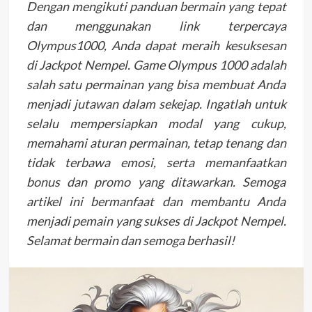
Dengan mengikuti panduan bermain yang tepat
dan menggunakan link terpercaya
Olympus1000, Anda dapat meraih kesuksesan
di Jackpot Nempel. Game Olympus 1000 adalah
salah satu permainan yang bisa membuat Anda
menjadi jutawan dalam sekejap. Ingatlah untuk
selalu mempersiapkan modal yang cukup,
memahami aturan permainan, tetap tenang dan
tidak terbawa emosi, serta memanfaatkan
bonus dan promo yang ditawarkan. Semoga
artikel ini bermanfaat dan membantu Anda
menjadi pemain yang sukses di Jackpot Nempel.
Selamat bermain dan semoga berhasil!