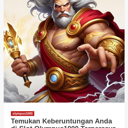
olympus1000
Temukan Keberuntungan Anda