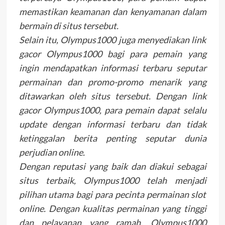
memastikan keamanan dan kenyamanan dalam
bermain di situs tersebut.
Selain itu, Olympus1000 juga menyediakan link
gacor Olympus1000 bagi para pemain yang
ingin mendapatkan informasi terbaru seputar
permainan dan promo-promo menarik yang
ditawarkan oleh situs tersebut. Dengan link
gacor Olympus1000, para pemain dapat selalu
update dengan informasi terbaru dan tidak
ketinggalan berita penting seputar dunia
perjudian online.
Dengan reputasi yang baik dan diakui sebagai
situs terbaik, Olympus1000 telah menjadi
pilihan utama bagi para pecinta permainan slot
online. Dengan kualitas permainan yang tinggi
dan pelayanan yang ramah, Olympus1000