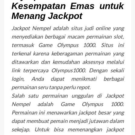
Kesempatan Emas untuk
Menang Jackpot
Jackpot Nempel adalah situs judi online yang
menyediakan berbagai macam permainan slot,
termasuk Game Olympus 1000. Situs ini
terkenal karena keberagaman permainan yang
ditawarkan dan kemudahan aksesnya melalui
link terpercaya Olympus1000. Dengan sekali
login, Anda dapat menikmati berbagai
permainan seru tanpa perlu repot.
Salah satu permainan unggulan di Jackpot
Nempel adalah Game Olympus 1000.
Permainan ini menawarkan jackpot besar yang
dapat membuat pemain menjadi jutawan dalam
sekejap. Untuk bisa memenangkan jackpot