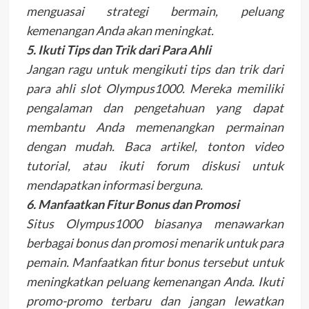
menguasai strategi bermain, peluang
kemenangan Anda akan meningkat.
5. Ikuti Tips dan Trik dari Para Ahli
Jangan ragu untuk mengikuti tips dan trik dari
para ahli slot Olympus1000. Mereka memiliki
pengalaman dan pengetahuan yang dapat
membantu Anda memenangkan permainan
dengan mudah. Baca artikel, tonton video
tutorial, atau ikuti forum diskusi untuk
mendapatkan informasi berguna.
6. Manfaatkan Fitur Bonus dan Promosi
Situs Olympus1000 biasanya menawarkan
berbagai bonus dan promosi menarik untuk para
pemain. Manfaatkan fitur bonus tersebut untuk
meningkatkan peluang kemenangan Anda. Ikuti
promo-promo terbaru dan jangan lewatkan