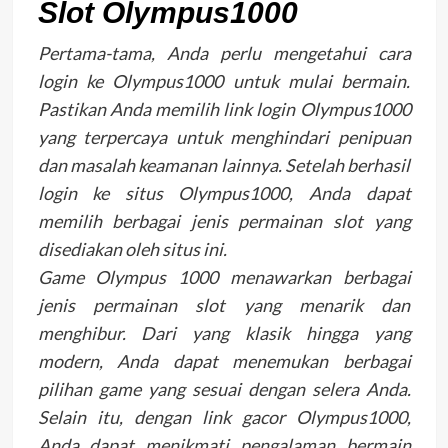
Slot Olympus1000
Pertama-tama, Anda perlu mengetahui cara
login ke Olympus1000 untuk mulai bermain.
Pastikan Anda memilih link login Olympus1000
yang terpercaya untuk menghindari penipuan
dan masalah keamanan lainnya. Setelah berhasil
login ke situs Olympus1000, Anda dapat
memilih berbagai jenis permainan slot yang
disediakan oleh situs ini.
Game Olympus 1000 menawarkan berbagai
jenis permainan slot yang menarik dan
menghibur. Dari yang klasik hingga yang
modern, Anda dapat menemukan berbagai
pilihan game yang sesuai dengan selera Anda.
Selain itu, dengan link gacor Olympus1000,
Anda dapat menikmati pengalaman bermain