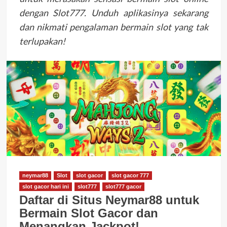
dengan Slot777. Unduh aplikasinya sekarang
dan nikmati pengalaman bermain slot yang tak
terlupakan!
neymar88
Slot
slot gacor
slot gacor 777
slot gacor hari ini
slot777
slot777 gacor
Daftar di Situs Neymar88 untuk
Bermain Slot Gacor dan
Menangkan Jackpot!