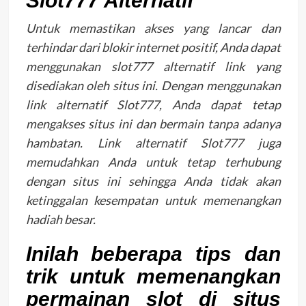
Slot777 Alternatif
Untuk memastikan akses yang lancar dan
terhindar dari blokir internet positif, Anda dapat
menggunakan slot777 alternatif link yang
disediakan oleh situs ini. Dengan menggunakan
link alternatif Slot777, Anda dapat tetap
mengakses situs ini dan bermain tanpa adanya
hambatan. Link alternatif Slot777 juga
memudahkan Anda untuk tetap terhubung
dengan situs ini sehingga Anda tidak akan
ketinggalan kesempatan untuk memenangkan
hadiah besar.
Inilah beberapa tips dan
trik untuk memenangkan
permainan slot di situs