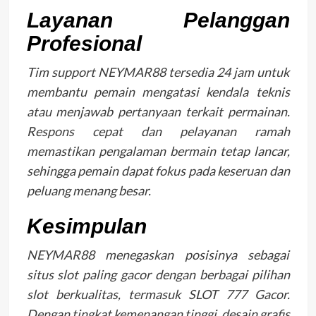
Layanan Pelanggan
Profesional
Tim support NEYMAR88 tersedia 24 jam untuk
membantu pemain mengatasi kendala teknis
atau menjawab pertanyaan terkait permainan.
Respons cepat dan pelayanan ramah
memastikan pengalaman bermain tetap lancar,
sehingga pemain dapat fokus pada keseruan dan
peluang menang besar.
Kesimpulan
NEYMAR88 menegaskan posisinya sebagai
situs slot paling gacor dengan berbagai pilihan
slot berkualitas, termasuk SLOT 777 Gacor.
Dengan tingkat kemenangan tinggi, desain grafis