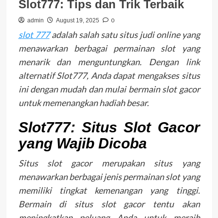
Slot777: Tips dan Trik Terbaik
0
admin
August 19, 2025
slot 777
adalah salah satu situs judi online yang
menawarkan berbagai permainan slot yang
menarik dan menguntungkan. Dengan link
alternatif Slot777, Anda dapat mengakses situs
ini dengan mudah dan mulai bermain slot gacor
untuk memenangkan hadiah besar.
Slot777: Situs Slot Gacor
yang Wajib Dicoba
Situs slot gacor merupakan situs yang
menawarkan berbagai jenis permainan slot yang
memiliki tingkat kemenangan yang tinggi.
Bermain di situs slot gacor tentu akan
meningkatkan peluang Anda untuk meraih