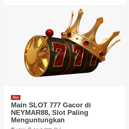
Slot
Main SLOT 777 Gacor di
NEYMAR88, Slot Paling
Menguntungkan