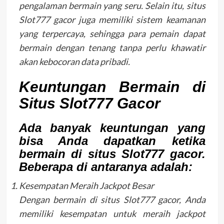
pengalaman bermain yang seru. Selain itu, situs
Slot777 gacor juga memiliki sistem keamanan
yang terpercaya, sehingga para pemain dapat
bermain dengan tenang tanpa perlu khawatir
akan kebocoran data pribadi.
Keuntungan Bermain di
Situs Slot777 Gacor
Ada banyak keuntungan yang
bisa Anda dapatkan ketika
bermain di situs Slot777 gacor.
Beberapa di antaranya adalah:
Kesempatan Meraih Jackpot Besar
Dengan bermain di situs Slot777 gacor, Anda
memiliki kesempatan untuk meraih jackpot