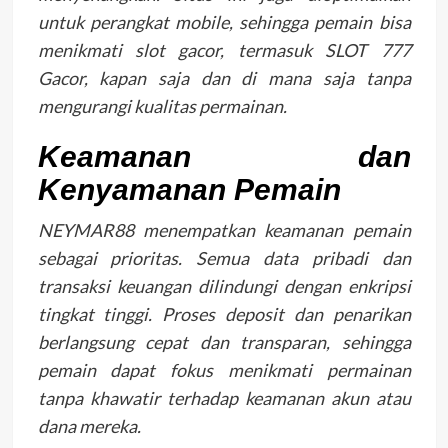
untuk perangkat mobile, sehingga pemain bisa
menikmati slot gacor, termasuk SLOT 777
Gacor, kapan saja dan di mana saja tanpa
mengurangi kualitas permainan.
Keamanan dan
Kenyamanan Pemain
NEYMAR88 menempatkan keamanan pemain
sebagai prioritas. Semua data pribadi dan
transaksi keuangan dilindungi dengan enkripsi
tingkat tinggi. Proses deposit dan penarikan
berlangsung cepat dan transparan, sehingga
pemain dapat fokus menikmati permainan
tanpa khawatir terhadap keamanan akun atau
dana mereka.