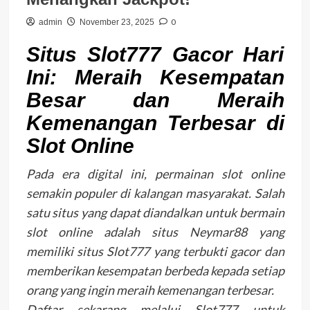
0
admin
November 23, 2025
Situs Slot777 Gacor Hari
Ini: Meraih Kesempatan
Besar dan Meraih
Kemenangan Terbesar di
Slot Online
Pada era digital ini, permainan slot online
semakin populer di kalangan masyarakat. Salah
satu situs yang dapat diandalkan untuk bermain
slot online adalah situs Neymar88 yang
memiliki situs Slot777 yang terbukti gacor dan
memberikan kesempatan berbeda kepada setiap
orang yang ingin meraih kemenangan terbesar.
Daftar sekarang melalui Slot777 untuk