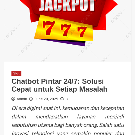
Slot
Chatbot Pintar 24/7: Solusi
Cepat untuk Setiap Masalah
0
admin
June 29, 2025
Di era digital saat ini, kemudahan dan kecepatan
dalam mendapatkan layanan menjadi
kebutuhan utama bagi banyak orang. Salah satu
inovasi teknologi yang semakin populer dan