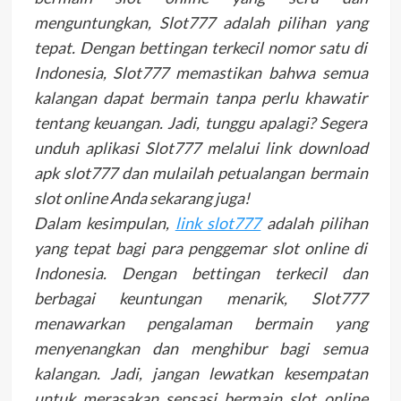
menguntungkan, Slot777 adalah pilihan yang
tepat. Dengan bettingan terkecil nomor satu di
Indonesia, Slot777 memastikan bahwa semua
kalangan dapat bermain tanpa perlu khawatir
tentang keuangan. Jadi, tunggu apalagi? Segera
unduh aplikasi Slot777 melalui link download
apk slot777 dan mulailah petualangan bermain
slot online Anda sekarang juga!
Dalam kesimpulan,
link slot777
adalah pilihan
yang tepat bagi para penggemar slot online di
Indonesia. Dengan bettingan terkecil dan
berbagai keuntungan menarik, Slot777
menawarkan pengalaman bermain yang
menyenangkan dan menghibur bagi semua
kalangan. Jadi, jangan lewatkan kesempatan
untuk merasakan sensasi bermain slot online