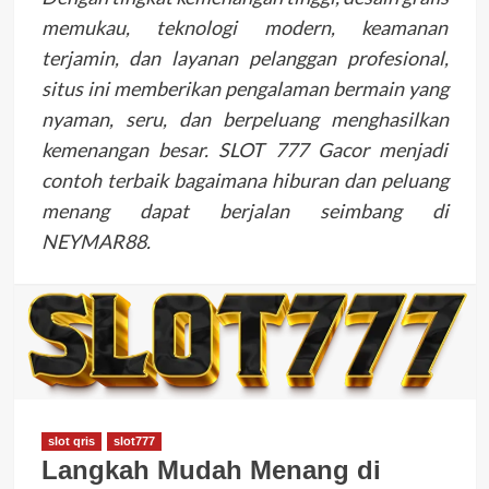
memukau, teknologi modern, keamanan
terjamin, dan layanan pelanggan profesional,
situs ini memberikan pengalaman bermain yang
nyaman, seru, dan berpeluang menghasilkan
kemenangan besar. SLOT 777 Gacor menjadi
contoh terbaik bagaimana hiburan dan peluang
menang dapat berjalan seimbang di
NEYMAR88.
slot qris
slot777
Langkah Mudah Menang di