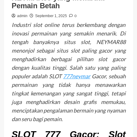
Pemain Betah
0
admin
September 1, 2025
Industri slot online terus berkembang dengan
inovasi permainan yang semakin menarik. Di
tengah banyaknya situs slot, NEYMAR88
menonjol sebagai situs slot paling gacor yang
menghadirkan berbagai pilihan slot gacor
dengan kualitas tinggi. Salah satu yang paling
populer adalah SLOT
777neymar
Gacor, sebuah
permainan yang tidak hanya menawarkan
tingkat kemenangan yang sangat tinggi, tetapi
juga menghadirkan desain grafis memukau,
menciptakan pengalaman bermain yang nyaman
dan seru bagi pemain.
SLOT 777 Gacor: Slot