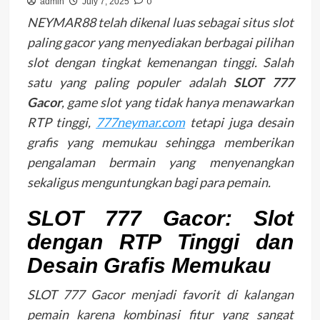
0
admin
July 7, 2025
NEYMAR88 telah dikenal luas sebagai situs slot
paling gacor yang menyediakan berbagai pilihan
slot dengan tingkat kemenangan tinggi. Salah
satu yang paling populer adalah
SLOT 777
Gacor
, game slot yang tidak hanya menawarkan
RTP tinggi,
777neymar.com
tetapi juga desain
grafis yang memukau sehingga memberikan
pengalaman bermain yang menyenangkan
sekaligus menguntungkan bagi para pemain.
SLOT 777 Gacor: Slot
dengan RTP Tinggi dan
Desain Grafis Memukau
SLOT 777 Gacor menjadi favorit di kalangan
pemain karena kombinasi fitur yang sangat