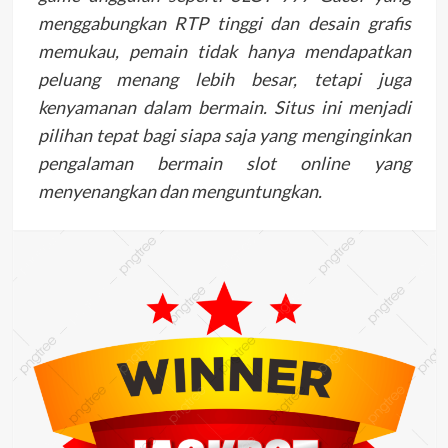
menggabungkan RTP tinggi dan desain grafis
memukau, pemain tidak hanya mendapatkan
peluang menang lebih besar, tetapi juga
kenyamanan dalam bermain. Situs ini menjadi
pilihan tepat bagi siapa saja yang menginginkan
pengalaman bermain slot online yang
menyenangkan dan menguntungkan.